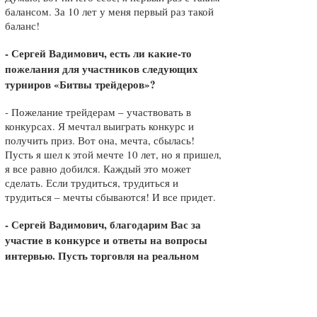
балансом. За 10 лет у меня первый раз такой
баланс!
-
Сергей Вадимович, есть ли какие-то
пожелания для участников следующих
турниров «Битвы трейдеров»?
- Пожелание трейдерам – участвовать в
конкурсах. Я мечтал выиграть конкурс и
получить приз. Вот она, мечта, сбылась!
Пусть я шел к этой мечте 10 лет, но я пришел,
я все равно добился. Каждый это может
сделать. Если трудиться, трудиться и
трудиться – мечты сбываются! И все придет.
- Сергей Вадимович, благодарим Вас за
участие в конкурсе и ответы на вопросы
интервью. Пусть торговля на реальном
счете в NPBFX будет такой же успешной,
как и на Вашем конкурсном счете в
декабре!