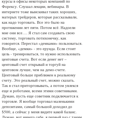
курсы в офисы некоторых компаний по
Форексу. Слушал лекции, вебинары. В
интернете тоже выискивал таких хороших,
матерых трейдеров, которые рассказывали,
как надо торговать. Все это было на
протяжении лет пяти. Потом всё. Надоели
мне они все…. Я стал сам создавать свою
систему, торговать потихонечку, как
говорится. Перестал «демками» пользоваться.
Вообще, «демки» - это ерунда. Если стоит
цель - тренироваться, то нужно использовать
центовые счета. Вот если денег нет –
центовый счет открывай и торгуй на
центовом лучше, чем на демо-счете.
Центовый больше приближен к реальному
счету. Это реальный счет, можно сказать.
Так я стал приторговывать, а потом увлекся
еще и роботами, всеми этими советниками.
Думаю, пусть еще советник подключается к
торговле. Я вообще торговал маленькими
депозитами, самый большой доходил до
$500, а сейчас у меня видите какой баланс.
Думаю, вот ничего себе, я первый раз с таким