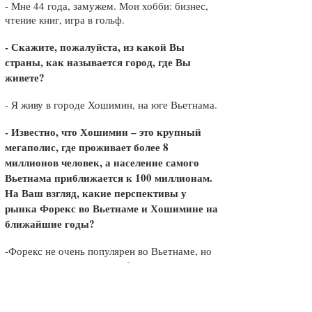
- Мне 44 года, замужем. Мои хобби: бизнес,
чтение книг, игра в гольф.
- Скажите, пожалуйста, из какой Вы
страны, как называется город, где Вы
живете?
- Я живу в городе Хошимин, на юге Вьетнама.
- Известно, что Хошимин – это крупный
мегаполис, где проживает более 8
миллионов человек, а население самого
Вьетнама приближается к 100 миллионам.
На Ваш взгляд, какие перспективы у
рынка Форекс во Вьетнаме и Хошимине на
ближайшие годы?
-Форекс не очень популярен во Вьетнаме, но
тем не менее, на рынке работают многие
частные лица и финансовые учреждения, это
очень перспективная отрасль, и она будет
развиваться еще активнее.